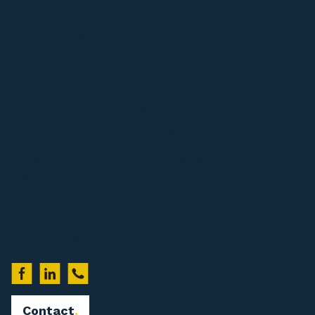
Contact
Wolfskuilseweg 277
6542 AA Nijmegen
(024) 399 53 20
info@webouwen.com
BTW-ID: NL857950599B01 KvK-nummer: 69636087
Harta site-ului
Angajatori
Clienți
Acasă
Descărcări
Angajați
Despre WE Bouwen
Lucrători temporari
Echipă
ZZP’ers
Locuri de muncă
Urmărește-ne pe:
Contact