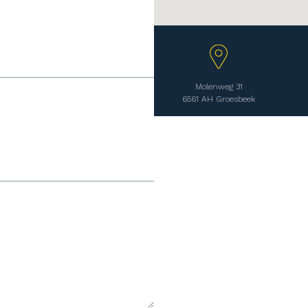
Molenweg 31
6561 AH Groesbeek