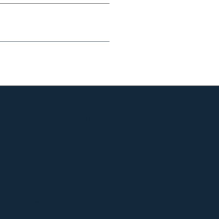
Sitemap
Arbeitgeber
 277
Home
Downloads
en
Mitarbeiter
Über WE Bouwe
 20
Zeitarbeite
r
Team
Selbstständige
n.com
Stellenangebote
50599B01 KvK-
087