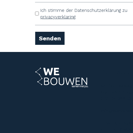
Ich stimme der Datenschutzerklärung zu
Untitle
privacyverklaring
.
d
Senden
Kontakt
Wolfskuilseweg
6542 AA Nijmeg
(+31) 24 399 53
info@webouwe
BTW-ID: NL8579
nummer: 69636