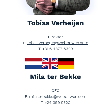
Tobias Verheijen
Direktor
E:
tobias.verheijen@webouwen.com
T: +31 6 4377 6320
Mila ter Bekke
CFO
E:
mila.terbekke@webouwen.com
T: +24 399 5320