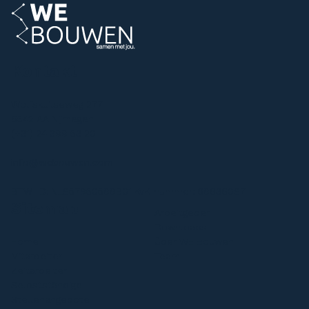
Kontakt
Wolfskuilseweg 277
6542 AA Nijmegen
(+31) 24 399 53 20
info@webouwen.com
BTW-ID: NL857950599B01 KvK-nummer: 69636087
Sitemap
Arbeitgeber
Downloads
Home
Über WE Bouwen
Mitarbeiter
Team
Zeitarbeite
r
Selbstständige
Stellenangebote