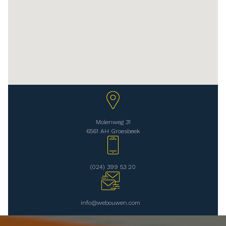
Molenweg 31
6561 AH Groesbeek
(024) 399 53 20
info@webouwen.com