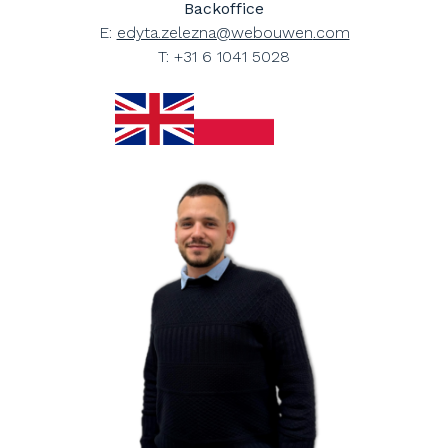
Backoffice
E:
edyta.zelezna@
webouwen
.com
T: +31 6 1041 5028