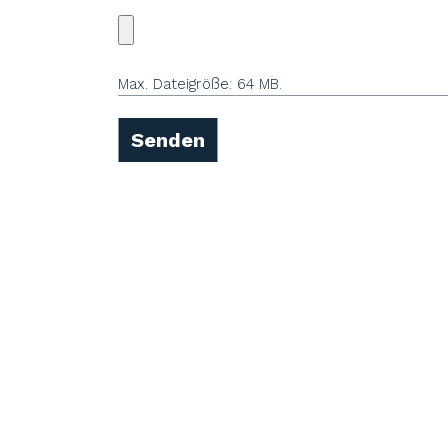
Max. Dateigröße: 64 MB.
Senden
Kontakt
Wolfskuilseweg
6542 AA Nijmeg
(+31) 24 399 53
info@webouwe
BTW-ID: NL8579
nummer: 69636