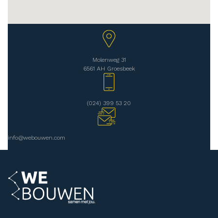
Molenweg 31
6561 AH Groesbeek
(024) 399 53 20
info@webouwen.com