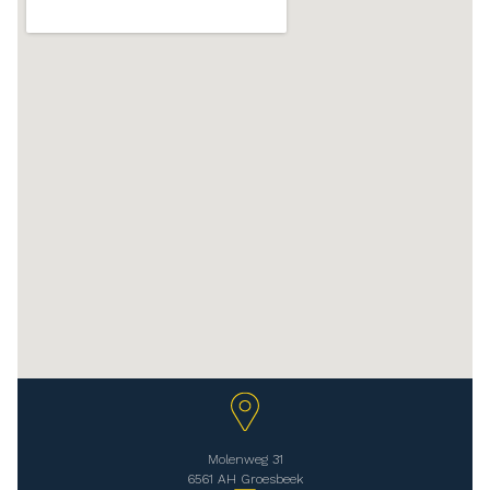
Molenweg 31
6561 AH Groesbeek