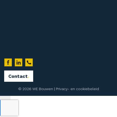
BTW-ID: NL857950599B01 KvK-nummer: 69636087
Sitemap
Werkgevers
Klanten
Home
Downloads
Werknemers
Over WE Bouwen
Uitzendkrachten
Team
Zzp’ers
Vacatures
Volg ons op
Contact
© 2026 WE Bouwen |
Privacy- en cookiebeleid