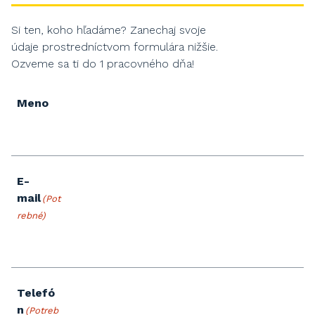
Si ten, koho hľadáme? Zanechaj svoje
údaje prostredníctvom formulára nižšie.
Ozveme sa ti do 1 pracovného dňa!
Meno
E-
mail
(Pot
rebné)
Telefó
n
(Potreb