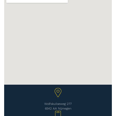
Wolfskuilseweg 277
6542 AA Nijmegen