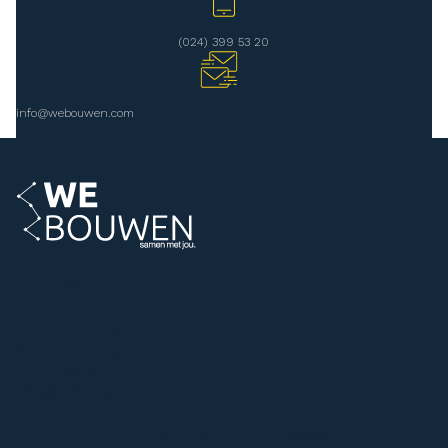
(024) 399 53 20
info@webouwen.com
Kontakt
Wolfskuilseweg 277
6542 AA Nijmegen
(024) 399 53 20
info@webouwen.com
BTW-ID: NL857950599B01 KvK-nummer: 69636087