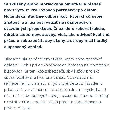
Si skúsený alebo motivovaný omietkar a hľadáš
novú výzvu? Pre rôznych partnerov po celom
Holandsku hľadáme odborníkov, ktorí chcú svoje
znalosti a zručnosti využiť na rôznorodých
stavebných projektoch. Či už ide o rekonštrukcie,
údržbu alebo novostavby, vieš, ako odviesť kvalitnú
prácu a zabezpečiť, aby steny a stropy mali hladký
a upravený vzhľad.
Hľadáme skúseného omietkara, ktorý chce zohrávať
dôležitú úlohu pri dokončovacích prácach na domoch a
budovách. Si ten, kto zabezpečí, aby každý projekt
spĺňal očakávanú kvalitu a vzhľad. Vďaka svojmu
remeselnému umeniu, zmyslu pre detail a nasadeniu
prispievaš k trvácnemu a profesionálnemu výsledku. U
nás máš možnosť využiť svoje skúsenosti alebo sa ďalej
rozvíjať v tíme, kde sú kvalita práce a spolupráca na
prvom mieste.