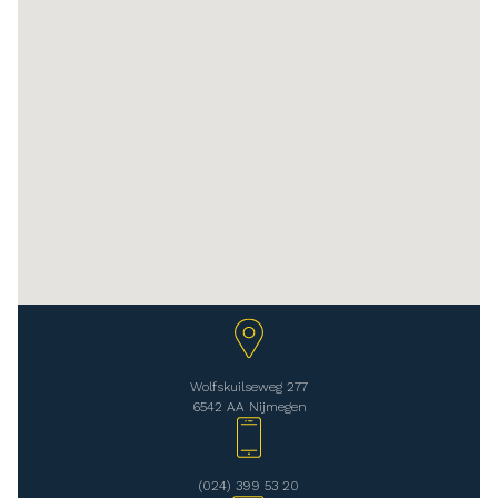
Wolfskuilseweg 277
6542 AA Nijmegen
(024) 399 53 20