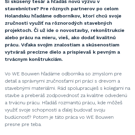
Si skúsený tesár a hľadáš novú výzvu v
stavebníctve? Pre rôznych partnerov po celom
Holandsku hľadáme odborníkov, ktorí chcú svoje
zručnosti využiť na rôznorodých stavebných
projektoch. Či už ide o novostavby, rekonštrukcie
alebo prácu na mieru, vieš, ako dodať kvalitnú
prácu. Vďaka svojim znalostiam a skúsenostiam
vytváraš precízne dielo a prispievaš k pevným a
trvácnym konštrukciám.
Vo WE Bouwen hľadáme odborníka so zmyslom pre
detail a správnymi zručnosťami pri práci s drevom a
stavebnými materiálmi. Rád spolupracuješ s kolegami na
stavbe a preberáš zodpovednosť za kvalitne odvedenú
a trvácnu prácu. Hľadáš rozmanitú prácu, kde môžeš
využiť svoje schopnosti a ďalej budovať svoju
budúcnosť? Potom je táto práca vo WE Bouwen
presne pre teba.