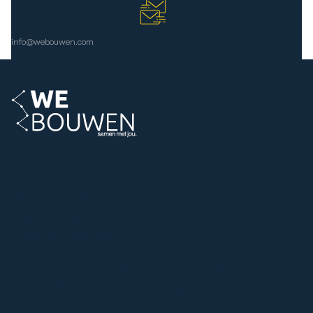
info@webouwen.com
Kontakt
Wolfskuilseweg 277
6542 AA Nijmegen
(024) 399 53 20
info@webouwen.com
BTW-ID: NL857950599B01 KvK-nummer: 69636087
Sitemap
Werkgevers
Klanten