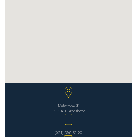
Molenweg 31
6561 AH Groesbeek
(024) 399 53 20