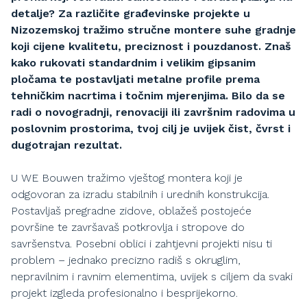
detalje? Za različite građevinske projekte u
Nizozemskoj tražimo stručne montere suhe gradnje
koji cijene kvalitetu, preciznost i pouzdanost. Znaš
kako rukovati standardnim i velikim gipsanim
pločama te postavljati metalne profile prema
tehničkim nacrtima i točnim mjerenjima. Bilo da se
radi o novogradnji, renovaciji ili završnim radovima u
poslovnim prostorima, tvoj cilj je uvijek čist, čvrst i
dugotrajan rezultat.
U WE Bouwen tražimo vještog montera koji je
odgovoran za izradu stabilnih i urednih konstrukcija.
Postavljaš pregradne zidove, oblažeš postojeće
površine te završavaš potkrovlja i stropove do
savršenstva. Posebni oblici i zahtjevni projekti nisu ti
problem – jednako precizno radiš s okruglim,
nepravilnim i ravnim elementima, uvijek s ciljem da svaki
projekt izgleda profesionalno i besprijekorno.