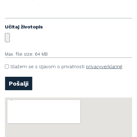
Učitaj životopis
Max. file size: 64 MB.
U
Slažem se s izjavom o privatnosti
privacyverklaring
.
n
t
Pošalji
i
t
l
e
d