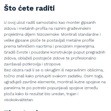
Što ćete raditi
U ovoj ulozi radiš samostalno kao monter gipsanih
zidova i metalnih profila na raznim građevinskim
projektima diljem Nizozemske. Montiraš standardne i
velike gipsane ploče te postavljaš metalne profile
prema tehničkim nacrtima i preciznim mjerenjima.
Gradiš čvrste i pouzdane konstrukcije poput pregradnih
zidova, oblažeš postojeće zidove te profesionalno
završavaš potkrovlja i stropove.
Bez obzira radi li se o okruglim ili nepravilnim oblicima,
točno znaš kako pristupiti svakom zadatku. Osim toga,
ugrađuješ završne elemente, montiraš kutne spojeve na
panelima te po potrebi popunjavaš spojeve između
ploča kako bi rezultat bio uredan, trajan i
visokokvalitetan.