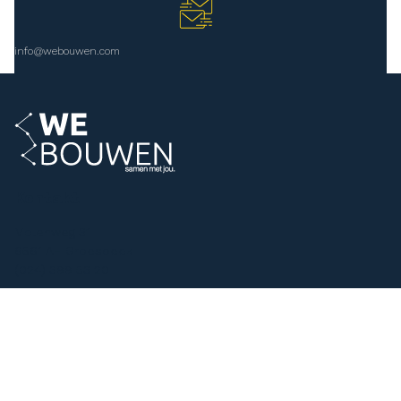
info@webouwen.com
Kontakt
Molenweg 31
6561 AH Groesbeek
(024) 399 53 20
info@webouwen.com
BTW-ID: NL857950599B01 KvK-nummer: 69636087
Sitemap
Poslodavci
Klijenti
Početna