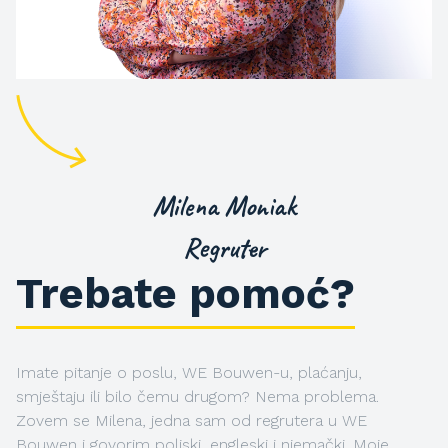
Milena Moniak
Regruter
Trebate pomoć?
Imate pitanje o poslu, WE Bouwen-u, plaćanju,
smještaju ili bilo čemu drugom? Nema problema.
Zovem se Milena, jedna sam od regrutera u WE
Bouwen i govorim poljski, engleski i njemački. Moje