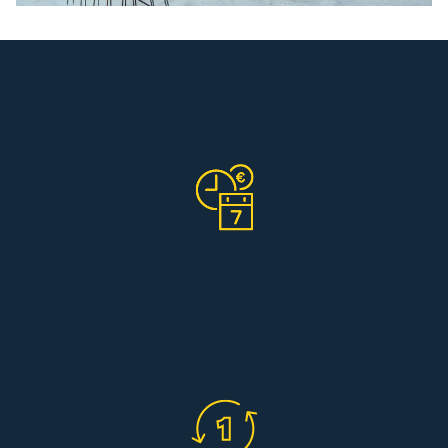
Zašto WE bouwen
Počni raditi unutar
tjedan dana
Kada se prijavite kod nas,
možete započeti s radom na svom
projektu već unutar tjedan dana.