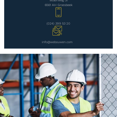
Molenweg 31
6561 AH Groesbeek
(024) 399 53 20
info@webouwen.com