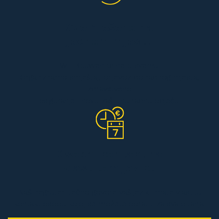
Sve riješeno na
jednom mjestu
WE Bouwen brine o svemu.
Organiziramo smještaj, prijevoz do radnog mjesta,
zdravstveno
osiguranje i novu zaštitnu radnu odjeću.
Osobni kontakt na
vlastitom jeziku
Naši regruteri tečno govore vaš jezik. Imate vlastitu
kontakt osobu kojoj se možete obratiti za sva pitanja.