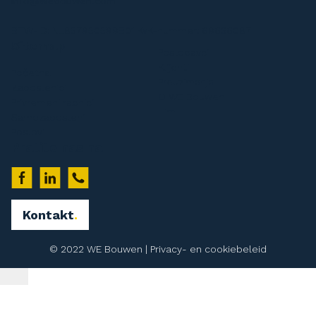
info@webouwen.com
BTW-ID: NL857950599B01 KvK-nummer: 69636087
Sitemap
Poslodavci
Klijenti
Početna
Preuzimanja
Zaposlenici
O WE Bouwen
Privremeni radnici
Tim
Samozaposleni
Poslovi
Pratite nas na
Kontakt
© 2022 WE Bouwen |
Privacy- en cookiebeleid