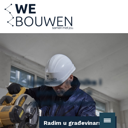
Spajamo
radnike
i
poslodavce
u
građevinarstvu.
Radim u građevinarstvu