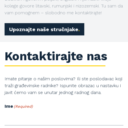
kolege govore litavski, rumunjski i nizozemski. Tu sam da
vam pomognem – slobodno me kontaktirajte!
Upoznajte naše stručnjake
Kontaktirajte nas
Imate pitanje o našim poslovima? Ili ste poslodavac koji
traži građevinske radnike? Ispunite obrazac u nastavku i
javit ćemo vam se unutar jednog radnog dana.
Ime
(Required)