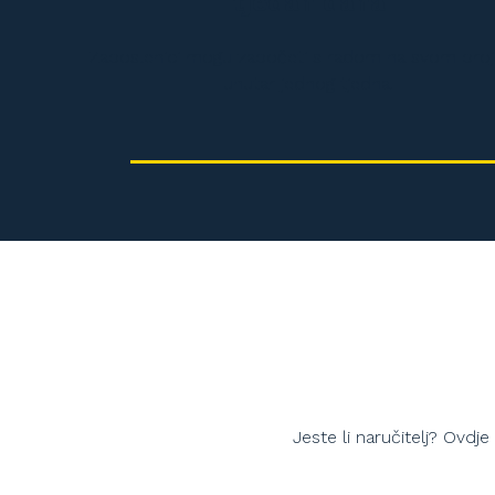
tjedan dana
Zaposlenici mogu započeti s radom na svom proj
unutar jednog tjedna.
Jeste li naručitelj? Ovdj