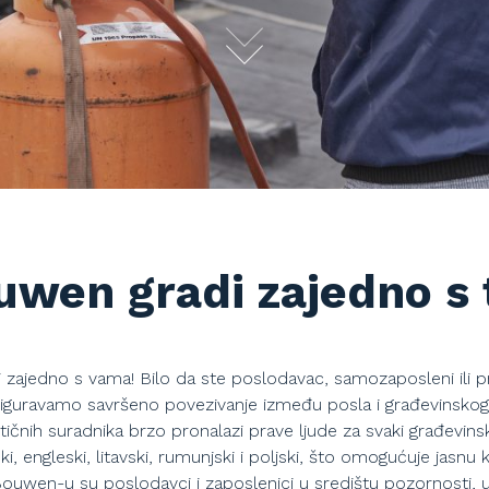
wen gradi zajedno s
ajedno s vama! Bilo da ste poslodavac, samozaposleni ili p
siguravamo savršeno povezivanje između posla i građevinskog
stičnih suradnika brzo pronalazi prave ljude za svaki građevins
, engleski, litavski, rumunjski i poljski, što omogućuje jasnu
ouwen-u su poslodavci i zaposlenici u središtu pozornosti, u