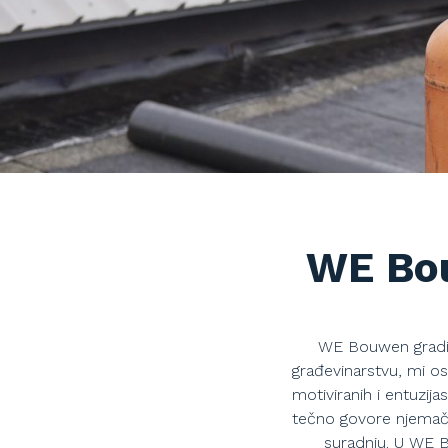
WE Bou
WE Bouwen gradi z
građevinarstvu, mi o
motiviranih i entuzija
tečno govore njemački
suradnju. U WE B