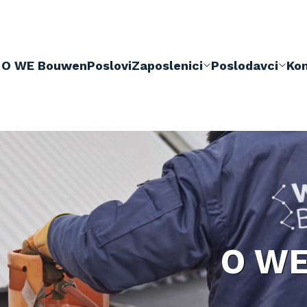
O WE Bouwen
Poslovi
Zaposlenici
Poslodavci
Ko
O WE