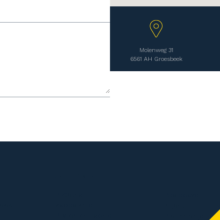
Molenweg 31
6561 AH Groesbeek
Sitemap
Početna
Poslodavci
beek
Zaposlenici
Klijenti
Privremeni radnici
Preuzimanja