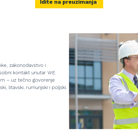
Idite na preuzimanja
pke, zakonodavstvo i
Osobni kontakt unutar WE
im – uz tečno govorenje
, litavski, rumunjski i poljski.