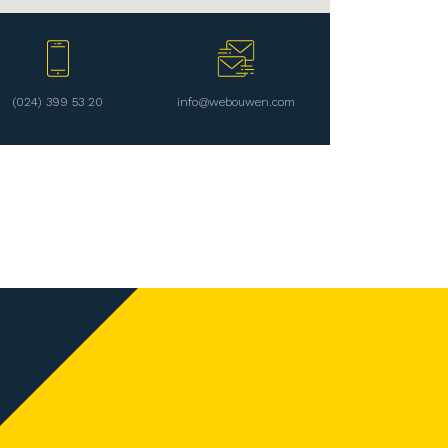
(024) 399 53 20
info@webouwen.com
Pratite nas na