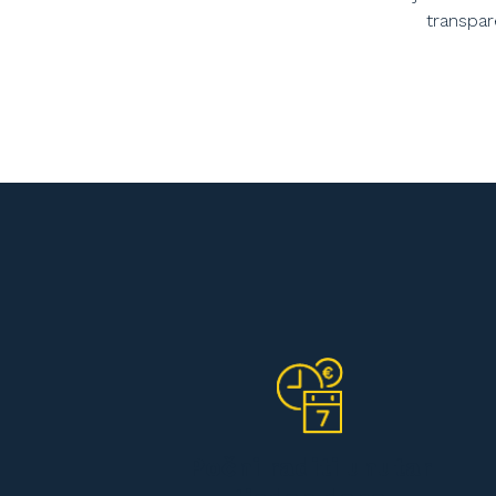
transpar
Počni raditi unutar