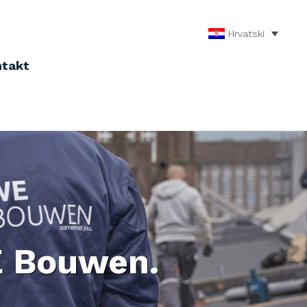
Hrvatski
ntakt
 Bouwen.