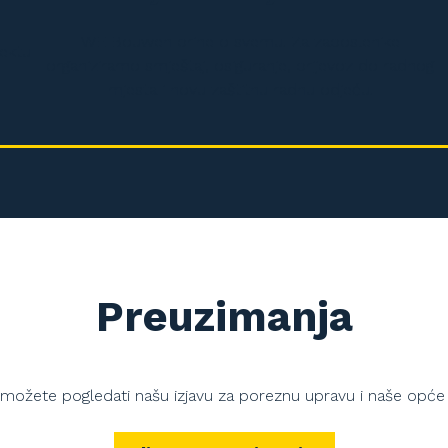
WE Bouwen brine o svemu. Za zaposlenike
ektu
organiziramo smještaj, osiguranje, prijevoz do radnog
mjesta i novu zaštitnu radnu odjeću.
Preuzimanja
e možete pogledati našu izjavu za poreznu upravu i naše opće u