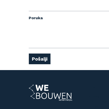
Poruka
Pošalji
Kontakt
Molenweg 31
6561 AH Groes
(024) 399 53 20