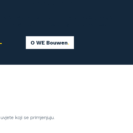
vlastitom jeziku
Naši regruteri i kontakt osobe govore više jezika, što
omogućuje jednostavnu i ugodnu komunikaciju.
O WE Bouwen
vjete koji se primjenjuju.