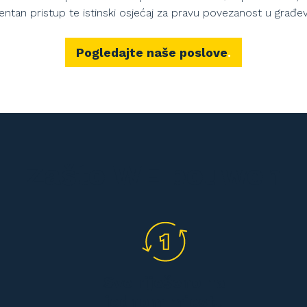
entan pristup te istinski osjećaj za pravu povezanost u građev
Pogledajte naše poslove
Zašto WE bouwen
Sve riješeno na
jednom mjestu